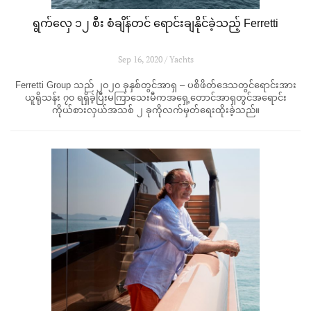
ရွက်လှေ ၁၂ စီး စံချိန်တင် ရောင်းချနိုင်ခဲ့သည့် Ferretti
Sep 16, 2020 / Yachts
Ferretti Group သည် ၂၀၂၀ ခုနှစ်တွင်အာရှ – ပစိဖိတ်ဒေသတွင်ရောင်းအား
ယူရိုသန်း ၇၀ ရရှိခဲ့ပြီးမကြာသေးမီကအရှေ့တောင်အာရှတွင်အရောင်း
ကိုယ်စားလှယ်အသစ် ၂ ခုကိုလက်မှတ်ရေးထိုးခဲ့သည်။