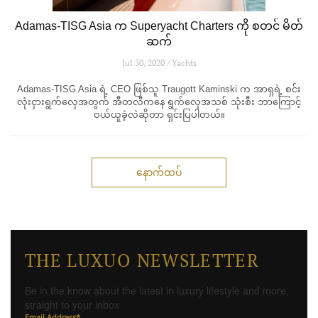
Adamas-TISG Asia က Superyacht Charters ကို စတင် မိတ်
ဆက်
Jul 30, 2020 / Yachts
Adamas-TISG Asia ရဲ့ CEO ဖြစ်သူ Traugott Kaminski က အာရှရဲ့ စင်း
လုံးငှားရွက်လှေအတွက် အီတလီကနေ ရွက်လှေအသစ် သုံးစီး ဘာကြောင့်
ဝယ်ယူခဲ့လဲဆိုတာ ရှင်းပြပါတယ်။
နောက်ထပ်
THE LUXUO NEWSLETTER
Be in the know about the latest in luxury lifestyle and more,
straight to your inbox
Email Address
*