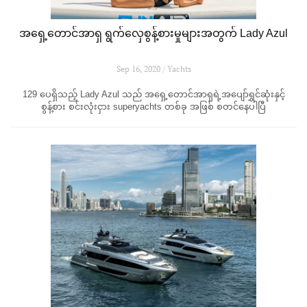
အရှေ့တောင်အာရှ ရွက်လှေစွန့်စားမှုများအတွက် Lady Azul
Sep 16, 2020 / Yachts
129 ပေရှိသည့် Lady Azul သည် အရှေ့တောင်အာရှရဲ့အပျော်ရွှင်ဆုံးနှင့်
စွန့်စား စင်းလုံးငှား superyachts တစ်ခု အဖြစ် စတင်နေပါပြီ