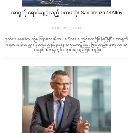
အာရှကို ရောင်းချခဲ့သည့် ပထမဆုံး Sanlorenzo 44Alloy
Oct 08, 2020 / Yachts
ဒုတိယ 44Alloy ကိုမကြာသေးမီက La Spezia တွင်စတင်ဖြန့်ချိခဲ့ပြီး အာရှကို
ရောင်းချခဲ့သည့် ကိုယ်ထည်နှစ်ခုအနက် ပထမဦးဆုံး ဖြစ်သည်။ နှစ်ခုလုံးကို
ယခုနှစ်အကုန်တွင် ရောင်းချမည်ဖြစ်သည်။