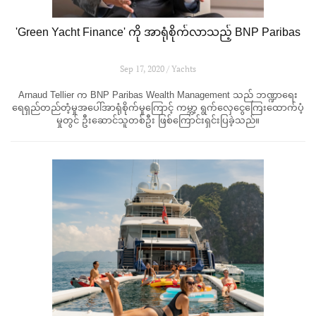
'Green Yacht Finance' ကို အာရုံစိုက်လာသည့် BNP Paribas
Sep 17, 2020 / Yachts
Arnaud Tellier က BNP Paribas Wealth Management သည် ဘဏ္ဍာရေး
ရေရှည်တည်တံ့မှုအပေါ်အာရုံစိုက်မှုကြောင့် ကမ္ဘာ့ ရွက်လှေငွေကြေးထောက်ပံ့
မှုတွင် ဦးဆောင်သူတစ်ဦး ဖြစ်ကြောင်းရှင်းပြခဲ့သည်။