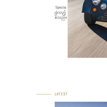
4Alloy ကိုမကြာသေးမီက La Spezia
ြန့်ချိခဲ့ပြီး အာရှကိုရောင်းချခဲ့သည့်
်နှစ်ခုအနက် ပထမဦးဆုံး ဖြစ်သည်။
းကို ယခုနှစ်အကုန်တွင် ရောင်းချမည်
re
။
LATEST