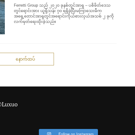
Ferretti Group သည် ၂၀၂၀ ခုနှစ်တွင်အာရှ – ပစိဖိတ်ဒေသ
တွင်ရောင်းအား ယူရိုသန်း ၇၀ ရရှိခဲ့ပြီးမကြာသေးမီက
အရှေ့တောင်အာရှတွင်အရောင်းကိုယ်စားလှယ်အသစ် ၂ ခုကို
လက်မှတ်ရေးထိုးခဲ့သည်။
နောက်ထပ်
 @Luxuo
Follow on Instagram