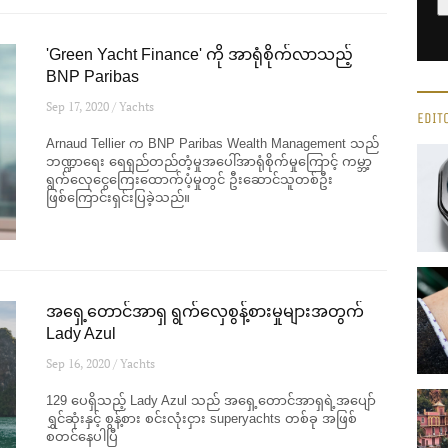
'Green Yacht Finance' ကို အာရုံစိုက်လာသည့်
BNP Paribas
Sep 17, 2020 / Yachts
EDIT
Arnaud Tellier က BNP Paribas Wealth Management သည်
ဘဏ္ဍာရေး ရေရှည်တည်တံ့မှုအပေါ်အာရုံစိုက်မှုကြောင့် ကမ္ဘာ့
ရွက်လှေငွေကြေးထောက်ပံ့မှုတွင် ဦးဆောင်သူတစ်ဦး
ဖြစ်ကြောင်းရှင်းပြခဲ့သည်။
အရှေ့တောင်အာရှ ရွက်လှေစွန့်စားမှုများအတွက်
Lady Azul
Sep 16, 2020 / Yachts
129 ပေရှိသည့် Lady Azul သည် အရှေ့တောင်အာရှရဲ့အပျော်
ရွှင်ဆုံးနှင့် စွန့်စား စင်းလုံးငှား superyachts တစ်ခု အဖြစ်
စတင်နေပါပြီ