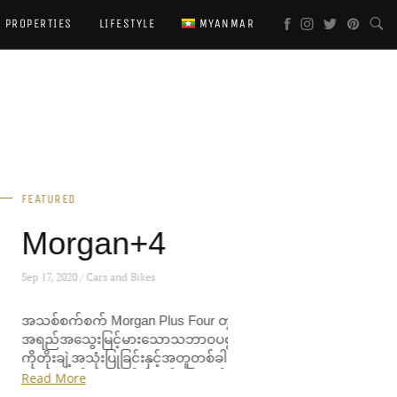
PROPERTIES
LIFESTYLE
MYANMAR
TURED
organ+4
7, 2020 / Cars and Bikes
်စက်စက် Morgan Plus Four တွင်
်အသွေးမြင့်မားသောသဘာဝပစ္စည်းများ
ိုးချဲ့အသုံးပြုခြင်းနှင့်အတူတစ်ခါမျှမမြင်
သောနည်းပညာနှင့်အဆင်ပြေလွယ်ကူသည့်
d More
ဂါရပ်များပေါင်းစပ်ပါဝင်သည်။