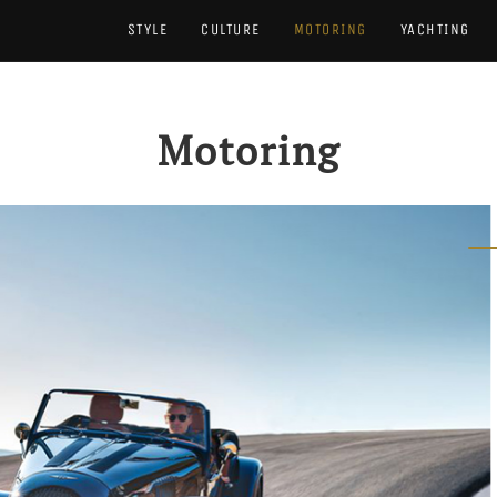
STYLE
CULTURE
MOTORING
YACHTING
Motoring
FEA
M
Sep 1
အသစ
အရည
ကိုတ
ဖူး
Rea
အင်္