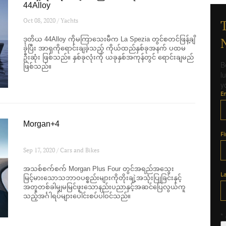
44Alloy
Oct 08, 2020 / Yachts
ဒုတိယ 44Alloy ကိုမကြာသေးမီက La Spezia တွင်စတင်ဖြန့်ချိ
ခဲ့ပြီး အာရှကိုရောင်းချခဲ့သည့် ကိုယ်ထည်နှစ်ခုအနက် ပထမ
ဦးဆုံး ဖြစ်သည်။ နှစ်ခုလုံးကို ယခုနှစ်အကုန်တွင် ရောင်းချမည်
B
ဖြစ်သည်။
l
y
E
Morgan+4
F
Sep 17, 2020 / Cars and Bikes
အသစ်စက်စက် Morgan Plus Four တွင်အရည်အသွေး
L
မြင့်မားသောသဘာဝပစ္စည်းများကိုတိုးချဲ့အသုံးပြုခြင်းနှင့်
အတူတစ်ခါမျှမမြင်ဖူးသောနည်းပညာနှင့်အဆင်ပြေလွယ်ကူ
သည့်အင်္ဂါရပ်များပေါင်းစပ်ပါဝင်သည်။
*