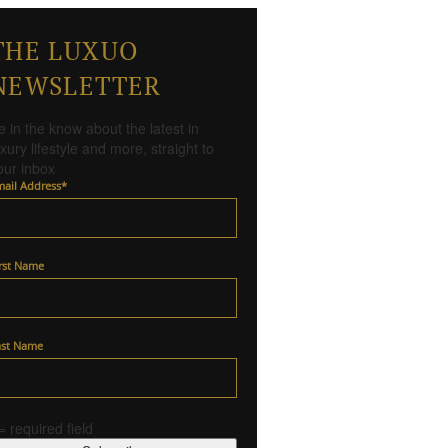
THE LUXUO
NEWSLETTER
e in the know about the latest in
uxury lifestyle and more, straight to
our inbox
mail Address
*
irst Name
ast Name
 = required field