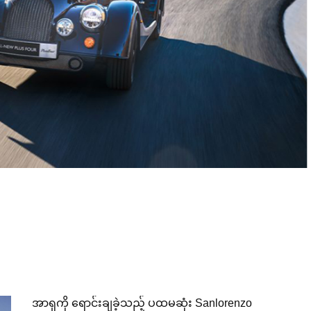
အာရှကို ရောင်းချခဲ့သည့် ပထမဆုံး Sanlorenzo