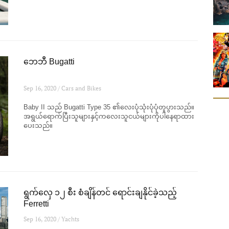
ဘေဘီ Bugatti
Sep 16, 2020 / Cars and Bikes
Baby II သည် Bugatti Type 35 ၏လေးပုံသုံးပုံပုံတူပွားသည်။
အရွယ်ရောက်ပြီးသူများနှင့်ကလေးသူငယ်များကိုပါနေရာထား
ပေးသည်။
ရွက်လှေ ၁၂ စီး စံချိန်တင် ရောင်းချနိုင်ခဲ့သည့်
Ferretti
Sep 16, 2020 / Yachts