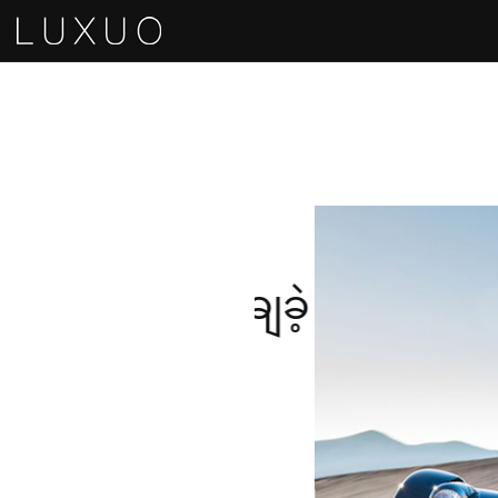
D
ှကို ရောင်းချခဲ့
့ ပထမဆုံး
lorenzo
lloy
0 / Yachts