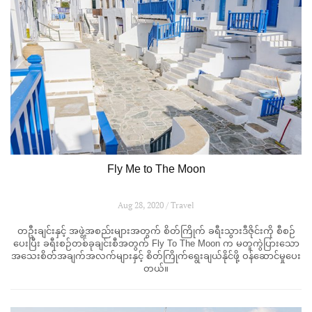
Fly Me to The Moon
Aug 28, 2020 / Travel
တဦးချင်းနှင့် အဖွဲ့အစည်းများအတွက် စိတ်ကြိုက် ခရီးသွားဒီဇိုင်းကို စီစဉ်
ပေးပြီး ခရီးစဉ်တစ်ခုချင်းစီအတွက် Fly To The Moon က မတူကွဲပြားသော
အသေးစိတ်အချက်အလက်များနှင့် စိတ်ကြိုက်ရွေးချယ်နိုင်ဖို့ ဝန်ဆောင်မှုပေး
တယ်။