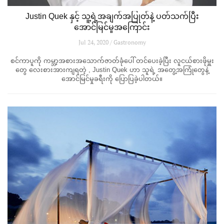
Justin Quek နှင့် သူ့ရဲ့အချက်အပြုတ်နဲ့ ပတ်သက်ပြီး
အောင်မြင်မှုအကြောင်း
Jul 24, 2020 / Gastronomy
စင်ကာပူကို ကမ္ဘာ့အစားအသောက်ဇာတ်ခုံပေါ် တင်ပေးခဲ့ပြီး လူငယ်စားဖိုမှူး
တွေ လေးစားအားကျရတဲ့ , Justin Quek ဟာ သူရဲ့ အတွေ့အကြုံတွေနဲ့
အောင်မြင်မှုခရီးကို ပြောပြခဲ့ပါတယ်။