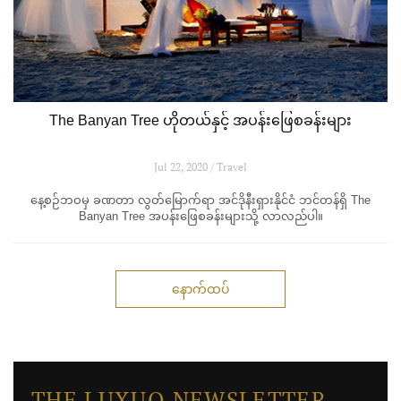
The Banyan Tree ဟိုတယ်နှင့် အပန်းဖြေစခန်းများ
Jul 22, 2020 / Travel
နေ့စဉ်ဘဝမှ ခဏတာ လွတ်မြောက်ရာ အင်ဒိုနီးရှားနိုင်ငံ ဘင်တန်ရှိ The
Banyan Tree အပန်းဖြေစခန်းများသို့ လာလည်ပါ။
နောက်ထပ်
THE LUXUO NEWSLETTER