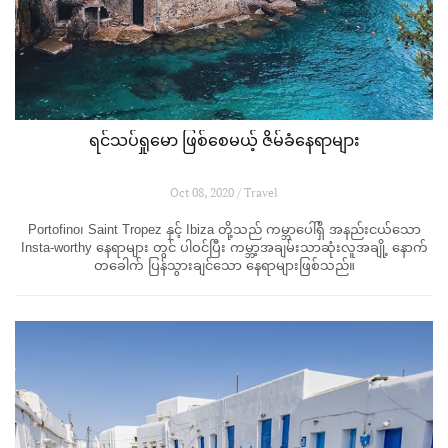
ရင်သပ်ရှုမော ဖြစ်စေမယ့် ဇိမ်ခံနေရာများ
Oct 08, 2020 / Travel
Portofino၊ Saint Tropez နှင့် Ibiza တို့သည် ကမ္ဘာပေါ်ရှိ အနည်းငယ်သော
Insta-worthy နေရာများ တွင် ပါဝင်ပြီး ကမ္ဘာ့အချမ်းသာဆုံးလူအချို့ နောက်
တခေါက် ပြန်သွားချင်သော နေရာများဖြစ်သည်။