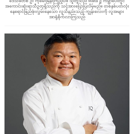
ဒေသခံတစ် ဦး ကိုမေးမြန်းကြည့်ပါ။ သူတို့သည် Malta ၌ ကမ္ဘာပေါ်တွင်
အကောင်းဆုံးရာသီဥတုရှိသည်ကို သင့်အားပြောပြလိမ့်မည်။ တစ်နှစ်ပတ်လုံး
နေရောင်ခြည်ဖုံးလွှမ်းနေသော လူသိနည်းသည့် ကျွန်းလေးကို လူအများ
အာရုံစိုက်လာကြသည်