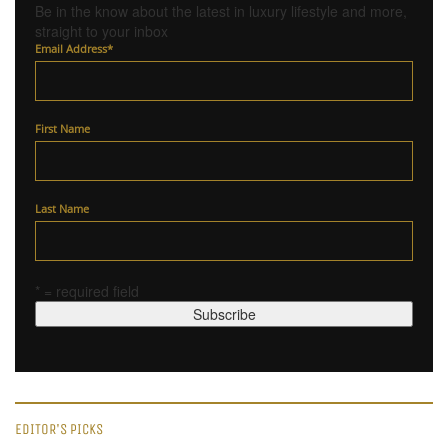
Be in the know about the latest in luxury lifestyle and more,
straight to your inbox
Email Address
*
First Name
Last Name
* = required field
EDITOR'S PICKS