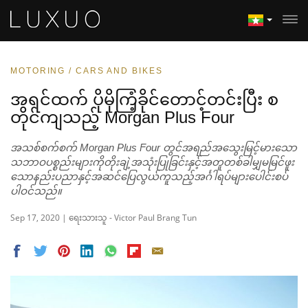
MOTORING / CARS AND BIKES
အရင်ထက် ပိုမိုကြံ့ခိုင်တောင့်တင်းပြီး စ
တိုင်ကျသည့် Morgan Plus Four
အသစ်စက်စက် Morgan Plus Four တွင်အရည်အသွေးမြင့်မားသော
သဘာဝပစ္စည်းများကိုတိုးချဲ့အသုံးပြုခြင်းနှင့်အတူတစ်ခါမျှမမြင်ဖူး
သောနည်းပညာနှင့်အဆင်ပြေလွယ်ကူသည့်အင်္ဂါရပ်များပေါင်းစပ်
ပါဝင်သည်။
Sep 17, 2020 | ရေးသားသူ - Victor Paul Brang Tun