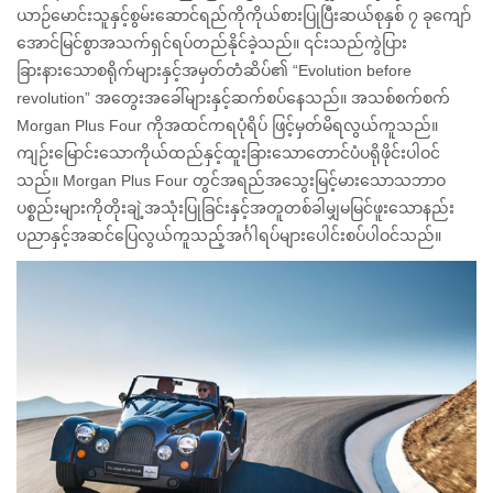
ယာဉ်မောင်းသူနှင့်စွမ်းဆောင်ရည်ကိုကိုယ်စားပြုပြီးဆယ်စုနှစ် ၇ ခုကျော်
အောင်မြင်စွာအသက်ရှင်ရပ်တည်နိုင်ခဲ့သည်။ ၎င်းသည်ကွဲပြား
ခြားနားသောစရိုက်များနှင့်အမှတ်တံဆိပ်၏ “Evolution before
revolution” အတွေးအခေါ်များနှင့်ဆက်စပ်နေသည်။ အသစ်စက်စက်
Morgan Plus Four ကိုအထင်ကရပုံရိပ် ဖြင့်မှတ်မိရလွယ်ကူသည်။
ကျဉ်းမြောင်းသောကိုယ်ထည်နှင့်ထူးခြားသောတောင်ပံပရိုဖိုင်းပါဝင်
သည်။ Morgan Plus Four တွင်အရည်အသွေးမြင့်မားသောသဘာဝ
ပစ္စည်းများကိုတိုးချဲ့အသုံးပြုခြင်းနှင့်အတူတစ်ခါမျှမမြင်ဖူးသောနည်း
ပညာနှင့်အဆင်ပြေလွယ်ကူသည့်အင်္ဂါရပ်များပေါင်းစပ်ပါဝင်သည်။