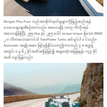
Morgan Plus Four သည်အားစိုက်ထုတ်မှုများကိုဖြည့်ဆည်းရန်
သေသေချာချာစီစဉ်ထားသည်။ အလေးချိန် ၁၀၀၇ ကီလိုဂရမ်
အလေးချိန်ရှိပြီး ၂၅၅ bhp နှင့် ၂၉၅ ပေါင် torque torque ရှိသော BMW
၂.၀ လီတာလေးဆလင်ဒါ TwinPower Turbo အင်ဂျင်ပါ ၀ င်သည်။
Automatic အမျိုးအစား ဖြင့်ရရှိနိုင်သောဤကားသည် ၄.၈ စက္ကန့်
အတွင်း ၀ မှ ၆၂ မိုင်အထိအရှိန်မြှင့်၍ အများဆုံးအမြန်နှုန်း ၁၄၉ မိုင်
အထိ လျင်မြန်သည်။