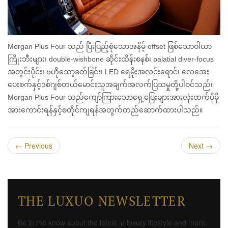
Morgan Plus Four သည် ပြီးပြည့်စုံသောအနိမ့် offset ဖြစ်သောဝါယာ
ကြိုးဘီးများ၊ double-wishbone ဆိုင်းထိန်းစနစ်၊ palatial diver-focus
အတွင်းပိုင်း၊ ဗဟိုသော့ခတ်ခြင်း၊ LED ရေမိုးအလင်းရောင်၊ လေအေး
ပေးစက်နှင့်ဒစ်ဂျစ်တယ်မောင်းသူအချက်အလက်ပြသမှုတို့ပါဝင်သည်။
Morgan Plus Four သည်ကျော်ကြားသောရှေ့ပြေးများအားလုံးထက်ပိုမို
အားကောင်းရန်နှင့်စတိုင်ကျရန်အတွက်တည်ဆောက်ထားပါသည်။
←
Previous
Next
→
THE LUXUO NEWSLETTER
Be in the know about the latest in luxury lifestyle and more,