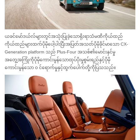
ယခင်မော်ဒယ်လ်များတွင်အသုံးပြုခဲ့သောရိုးရာသံမဏိကိုယ်ထည်
ကိုယ်ထည်များထက်ပိုမိုပေါ့ပါးပြီးအပြတ်အသတ်ပိုမိုခိုင်မာသော CX-
Generation platform သည် Plus-Four အသစ်၏မောင်းနှင်မှု
အတွေ့အကြုံကိုပိုမိုကောင်းမွန်သောထုပ်ပိုးမှုစွမ်းရည်နှင့်ပိုမို
ကောင်းမွန်သော ၀ င်ရောက်မှုနှင့်ထွက်ပေါက်တို့ကိုပြသသည်။