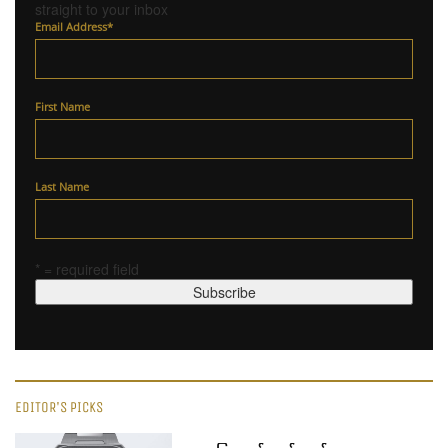
straight to your inbox
Email Address
*
First Name
Last Name
* = required field
EDITOR'S PICKS