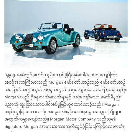
၁၉၀၉ ခုနှစ်တွင် စတင်တည်ထောင်ခဲ့ပြီး နှစ်ပေါင်း ၁၁၀ ကျော်ကြာ
အစဉ်အလာကြီးမားသည့် Morgan မော်တော်ယာဉ်သည် မော်တော်ယာဉ်
အမြောက်အများထုတ်လုပ်မှုအတွက် သင့်လျော်သောအဖြေ ပေးခဲ့သည်။
Morgan သည် ရိုးရာလက်မှုလက်ရာနှင့် သင့်လျော်သော ခေတ်မီနည်း
ပညာကို ထူးခြားသောပေါင်းစပ်မှုဖြင့်ယူဆောင်လာခဲ့သည်။ Morgan
သည်ထူးခြားသောယာဉ်၊ အမွေအနှစ်နှင့်မောင်းနှင်မှုအတွေ့အကြုံများ
အတွက်ကမ္ဘာကျော်သည်။ Morgan Motor Company သည်သူ၏
Signature Morgan အားကစားကားကိုတီထွင်ခဲ့ခြင်းကြောင့်လေးစားခံရ