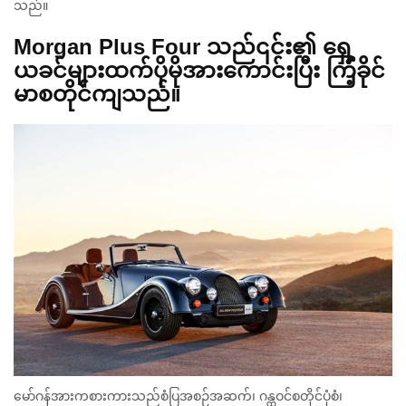
သည်။
Morgan Plus Four
သည်၎င်း၏
ရှေ့
ယခင်များထက်ပိုမိုအားကောင်းပြီး
ကြံ့ခိုင်
မာ
စတိုင်ကျသည်။
မော်ဂန်အားကစားကားသည်စံပြအစဉ်အဆက်၊ ဂန္ထဝင်စတိုင်ပုံစံ၊