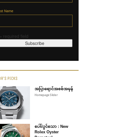
ast Name
 = required field
OR'S PICKS
အပြာရောင်အစစ်အမှန်
Homepage Slider
ပေါ်လွင်သော : New
Rolex Oyster