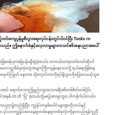
့်ဝတ်ကျေပွန်မှုစီးပွားရေးလုပ်ငန်းတွင်ပါဝင်ပြီ
Tunku
က
ရရှိခဲ့သည်။ ဤနောက်ခံနှင့်လေ့လာမှုများကသင်၏အနုပညာအပေါ်
ခန်းမှာအမြဲပန်းချီဆွဲခဲ့တယ်။ တကယ်တော့တော်တော်ဆိုးပါ
ေကသူ့အိမ်မှာပုံတွေအများကြီးကျန်နေသေးလို့ ရယ်စရာဖြစ်နေ
က်မှောင်ကြုတ် နေတာ။ သိုလှောင်တာကိုရပ်ဖို့သူမကိုပြောပေမယ့်သူမ
တိုင်အောင် ရောက်သောဤရှည်လျားသောခရီး၏တစ်စိတ်တစ်ပိုင်း
်အနှစ် 20 ထိ “ပြ” ခဲ့တယ်လို့မစဉ်းစားဖူးဘူး။ ဒါကမိုက်ပါတယ်။
ာပညာ၌တည်ရှိပြီး၊ ကျွန်ုပ်ကနှစ်ပေါင်းများစွာဟိုတယ်နှင့်
့တယ်။ ၎င်းဟာကျွန်ုပ်အားနေရာတစ်နေရာတစ်ခုလုံးကိုနားလည်ရန်ကူညီ