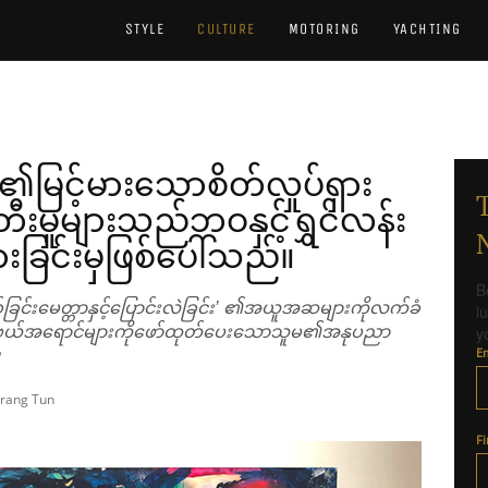
STYLE
CULTURE
MOTORING
YACHTING
မြင့်မားသောစိတ်လှုပ်ရှား
မှုများသည်ဘဝနှင့်ရွှင်လန်း
ားခြင်းမှဖြစ်ပေါ်သည်။
B
ခြင်းမေတ္တာနှင့်ပြောင်းလဲခြင်း’ ၏အယူအဆများကိုလက်ခံ
l
ုမောဖွယ်အရောင်များကိုဖော်ထုတ်ပေးသောသူမ၏အနုပညာ
y
E
Brang Tun
F