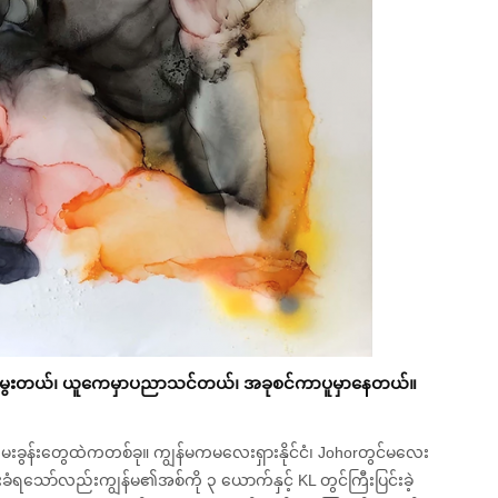
မွေးတယ်၊ ယူကေမှာပညာသင်တယ်၊ အခုစင်ကာပူမှာနေတယ်။
ေးခွန်းတွေထဲကတစ်ခု။ ကျွန်မကမလေးရှားနိုင်ငံ၊ Johorတွင်မလေး
ခြင်းခံရသော်လည်းကျွန်မ၏အစ်ကို ၃ ယောက်နှင့် KL တွင်ကြီးပြင်းခဲ့