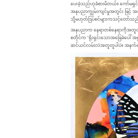
ပေးခဲ့သည်ဟုခံစားမိတယ်။ ကော်မရှ
အနုပညာကျွမ်းကျင်မှုအတွင်း ဖြင့် အ
သို့မဟုတ်ဒြပ်စင်များကသင့်တော်သည်က
အနုပညာက နေရာတစ်နေရာကိုအတူတကွ ပြ
စတိုင်က ”ရိုးရှင်းသောအခြေခံပေါ် အရ
ဆင်ယင်လမ်းလဲအတူတူပါပဲ။ အနက်ရေ