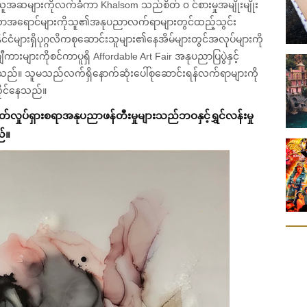
အယူအဆများကိုလက်ခံကာ Khalsom သည်စိတ် ၀ င်စားမှုအမျိုးမျိုး
်သောအရောင်များကိုသူ၏အနုပညာလက်ရာများတွင်ထည့်သွင်း
င်ငံများရှိပုဂ္ဂလိကစုဆောင်းသူများ၏နေအိမ်များတွင်အလုပ်များကို
ားများကိုစင်ကာပူရှိ Affordable Art Fair အနုပညာပြပွဲနှင့်
ခဲ့သည်။ သူမသည်လက်ရှိနောက်ဆုံးပေါ်စုဆောင်းရန်လက်ရာများကို
ကိုင်နေသည်။
်လှုပ်ရှား
စရာ
အနုပညာဖန်တီးမှုများသည်ဘဝနှင့်ရွှင်လန်းမှု
်
။