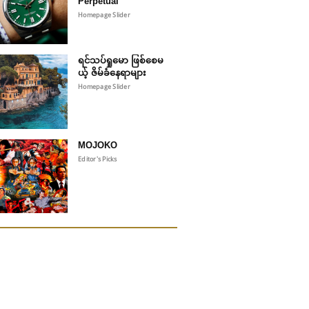
Perpetual
Homepage Slider
ရင်သပ်ရှုမော ဖြစ်စေမ
ယ့် ဇိမ်ခံနေရာများ
Homepage Slider
MOJOKO
Editor's Picks