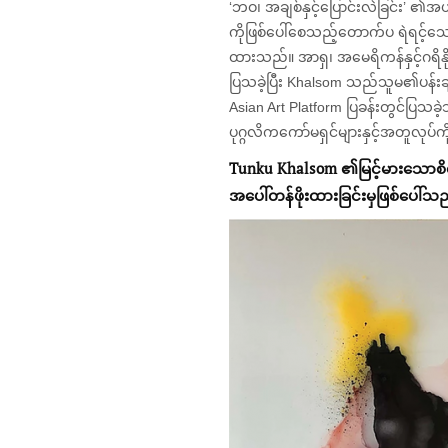
‘ဘဝ၊ အချစ်နှင့်ပြောင်းလဲခြင်း’ ၏
ကိုဖြစ်ပေါ်စေသည့်တောက်ပ ရဲရင့
ထားသည်။ အာရှ၊ အမေရိကန်နှင့်ဂရိနို
ပြသခဲ့ပြီး Khalsom သည်သူမ၏ပန်းချီက
Asian Art Platform ပြခန်းတွင်ပြသ
ပုဂ္ဂလိကကော်မရှင်များနှင့်အတူလုပ်
Tunku Khalsom
၏မြင့်မားသောစိတ
အ
ပေါ်တ
န်ဖိုးထားခြင်းမှဖြစ်ပေါ်
သ
ည