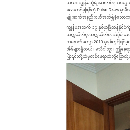
တယ်။ ကျွန်မတို့ရဲ့အားလပ်ရက်တွေအား
လေးတစ်ခုဖြစ်တဲ့ Pulau Rawa မှာမိသ
မျိုးဆက်အနည်းငယ်အထိရှိခဲ့သေ
ကျွန်မအသက် ၁၇ နှစ်မှာဗြိတိန်နိုင်ငံကို
တက္ကသိုလ်မှာတက္ကသိုလ်တက်ခဲ့ပါတယ်။
ကနောက်ကျော 2010 ခုနှစ်တွင်ဖြစ်ခ
အိမ်များရှိတယ်။ မသိပါဘူး။ ဤနေရ
ပြီး၎င်းတို့ထဲမှတစ်နေရာထဲလို့ပြောလိ