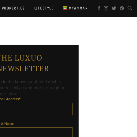
PROPERTIES
LIFESTYLE
MYANMAR
THE LUXUO
NEWSLETTER
e in the know about the latest in
uxury lifestyle and more, straight to
our inbox
mail Address
*
irst Name