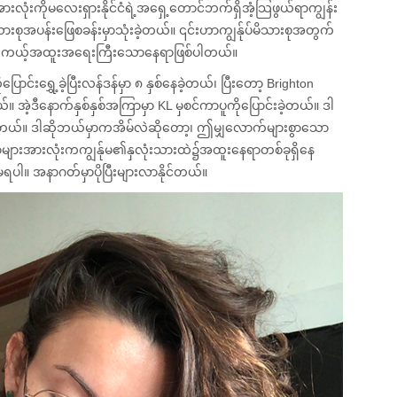
လုံးကိုမလေးရှားနိုင်ငံရဲ့အရှေ့တောင်ဘက်ရှိအံ့သြဖွယ်ရာကျွန်း
ားစုအပန်းဖြေစခန်းမှာသုံးခဲ့တယ်။ ၎င်းဟာကျွန်ုပ်မိသားစုအတွက်
ာတကယ့်အထူးအရေးကြီးသောနေရာဖြစ်ပါတယ်။
ပြောင်းရွှေ့ခဲ့ပြီးလန်ဒန်မှာ ၈ နှစ်နေခဲ့တယ်၊ ပြီးတော့ Brighton
 အဲ့ဒီနောက်နှစ်နှစ်အကြာမှာ KL မှစင်ကာပူကိုပြောင်းခဲ့တယ်။ ဒါ
ဲ့တယ်။ ဒါဆိုဘယ်မှာကအိမ်လဲဆိုတော့၊ ဤမျှလောက်များစွာသော
ာများအားလုံးကကျွန်ုမ၏နှလုံးသားထဲ၌အထူးနေရာတစ်ခုရှိနေ
ု့မရပါ။ အနာဂတ်မှာပိုပြီးများလာနိုင်တယ်။