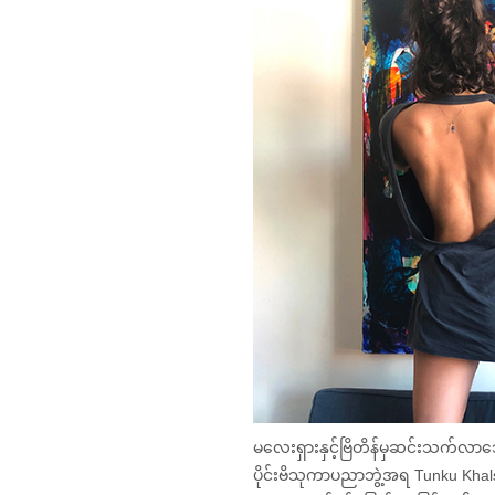
မလေးရှားနှင့်ဗြိတိန်မှဆင်းသက်လာ
ပိုင်းဗိသုကာပညာဘွဲ့အရ Tunku Kh