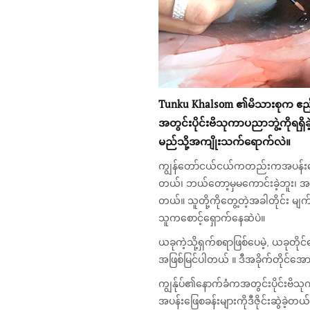
Tunku Khalsom
၏မိသားစု
က
ဧ
ည
အ
တွင်းပိုင်းဗိသုကာပညာဘွဲ့ကို
မည်သို့အကျိုးသက်ရောက်
လဲ
။
ကျွန်တော်ငယ်ငယ်ကတည်းကအပန်းဖြေစ
တယ်၊ ဘယ်တော့မှမကောင်းခဲ့ဘူး၊ အမ
တယ်။ သူတို့ကိုတွေ့တဲ့အခါတိုင်း မျ
သူကစောင့်ရှောက်နေဆဲပဲ။
ယခုကဲ့သို့ရှက်စရာဖြစ်ပေမဲ့, ယခု
အဖြစ်မြင်ပါတယ် ။ ဒီအခိုက်တိုင်အောင
ကျွန်ုပ်၏နောက်ခံကအတွင်းပိုင်းဗိသုက
အပန်းဖြေစခန်းများကိုဒီဇိုင်းဆွဲခဲ