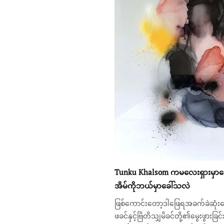
Tunku Khalsom
ကမလေးရှားမှာ
အိမ်ကိုဘယ်မှာခေါ်သလဲ
ဖြစ်ကောင်းတော့ဒါဖြေရအခက်ခဲဆုံးမ
ဖခင်နှင့်ဗြိတိသျှမိခင်တို့၏မွေးဖွား