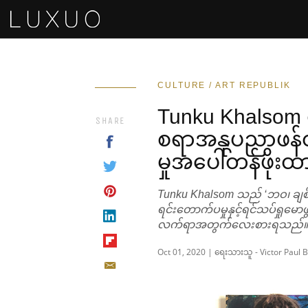
CULTURE / ART REPUBLIK
Tunku Khalsom ၏
SHARE
စရာအနုပညာဖန်တီး
မှုအပေါ်တန်ဖိုးထ
Tunku Khalsom သည် ‘ဘဝ၊ ချစ်
ရင်းတောက်ပမှုနှင့်ရင်သပ်ရှ
လက်ရာအတွက်လေးစားရသည်။
Oct 01, 2020 | ရေးသားသူ - Victor Paul 