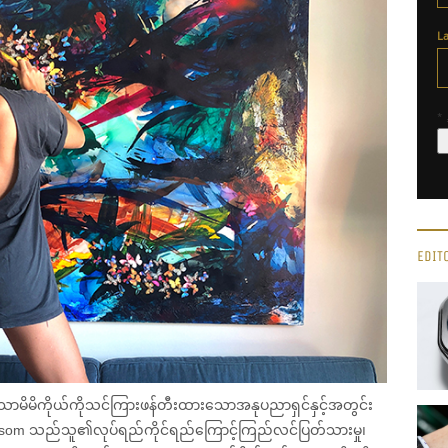
L
*
EDIT
သောမိမိကိုယ်ကိုသင်ကြားဖန်တီးထားသောအနုပညာရှင်နှင့်အတွင်း
alsom သည်သူ၏လုပ်ရည်ကိုင်ရည်ကြောင့်ကြည်လင်ပြတ်သားမှု၊