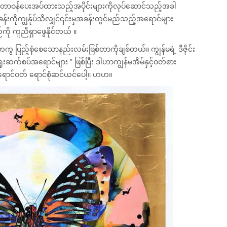
င်တာဝန်ပေးအပ်ထားသည့်အပိုင်းများကိုလုပ်ဆောင်သည့်အခါ
ခန်းကိုကျွန်ုပ်သိလျှင်၎င်းမှအခန်းတွင်မည်သည့်အရောင်များ
ို ကူညီရှာဖွေနိုင်တယ် ။
ည့်စုံစေသောနည်းလမ်းဖြစ်တာကိုချစ်တယ်။ ကျွန်မရဲ့ ဒီဇိုင်း
ူးဆက်စပ်အရောင်များ ” ဖြစ်ပြီး ဒါဟာကျွန်မအိမ်နှင့်ဝတ်စား
ာင်ဝတ် ရောင်စုံဆင်ယင်ပေါ့။ ဟဟ။