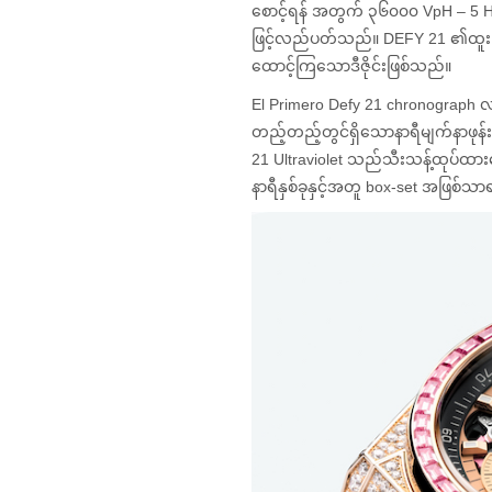
စောင့်ရန် အတွက် ၃၆၀၀၀ VpH – 5 H
ဖြင့်လည်ပတ်သည်။ DEFY 21 ၏ထူးခြား
ထောင့်ကြသောဒီဇိုင်းဖြစ်သည်။
El Primero Defy 21 chronograp
တည့်တည့်တွင်ရှိသောနာရီမျက်နာဖုန်
21 Ultraviolet သည်သီးသန့်ထုပ်ထားသ
နာရီနှစ်ခုနှင့်အတူ box-set အဖြစ်သ