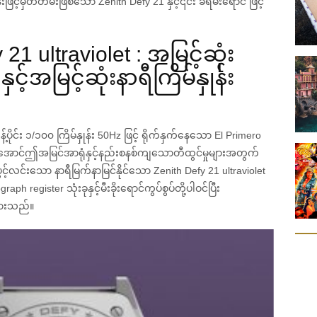
န်းဖြင့်မှတ်တမ်းဖြစ်သော Zenith Defy 21 နှင့်၎င်း ခရမ်းရောင် ဖြင့်
1 ultraviolet : အမြင့်ဆုံး
ှင့်အမြင့်ဆုံးနာရီကြိမ်နှုန်း
့်ပိုင်း ၁/၁၀၀ ကြိမ်နှုန်း 50Hz ဖြင့် ရိုက်နှက်နေသော El Primero
က်အောင်ဤအမြင်အာရုံနှင့်နည်းစနစ်ကျသောတီထွင်မှုများအတွက်
့်လင်းသော နာရီမြက်နာမြင်နိုင်သော Zenith Defy 21 ultraviolet
ph register သုံးခုနှင့်မီးခိုးရောင်ကွပ်စွပ်တို့ပါဝင်ပြီး
်ထားသည်။