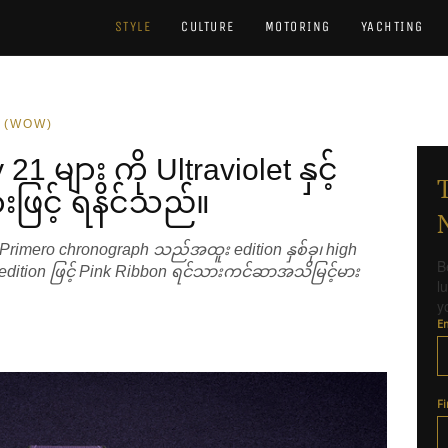
STYLE
CULTURE
MOTORING
YACHTING
 (WOW)
1 များ ကို Ultraviolet နှင့်
ားဖြင့် ရနိင်သည်။
El Primero chronograph သည်အထူး edition နှစ်ခု၊ high
B
့် edition ဖြင့် Pink Ribbon ရင်သားကင်ဆာအသိမြင့်မား
l
y
E
F