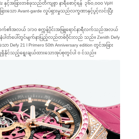
z နှင့်အခြားတစ်ခုသည်တိကျစွာ နာရီစောင့်ရန် ၃၆၀,၀၀၀ VpH
သော Avant-garde လှုပ်ရှားမှုသည်လက္ခဏာနှင့်ပွင့်လင်းပြီး
h လက်၏အလယ် ၁/၁၀ စက္ကန့်ပိုင်းအဖြူရောင်နာရီလက်သည်အလယ်
းနံပါတ်ပေါ်တွင်မျက်နာပြည့်လည်တစ်ဝိုင်းလည် သည်။ Zenith Defy
ော Defy 21 l Primero 50th Anniversary edition တွင်အခြား
ာရရှိနိုင်သည့်ရွေးချယ်ထားသောအုပ်စုတွင်ပါ ၀ င်သည်။