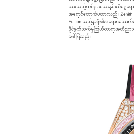
ထားသည့်ထင်ရှားသောနှင်းဆီရွှေရောင် 
အရောင်တောက်ပထားသည်။ Zenith Defy 
Edition သည်နာရီ၏အရောင်တောက်ပနေ
ဒိုင်ခွက်ဘက်မှကြယ်တာရာအထိညာသို့
ဖေါ်ပြသည်။