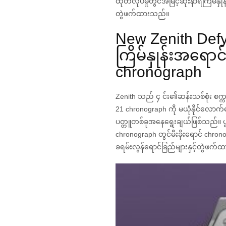
ထုတ်လုပ်မှုတွင်အမြင့်ဆုံးနာရီကြိမ်နှု
တွဲဖက်ထားသည်။
New Zenith Defy 2
ကြိမ်နှုန်းအရောင်န
chronograph
Zenith သည် ၄ ​​င်း၏ဆန်းသစ်စုံး စက္ကန
21 chronograph ကို မယုံနိုင်လော
ပတ္တူတစ်ခုအနေရွေး‌ချယ်ဖြစ်သည်။ ပွင
chronograph တွင်မီးခိုးရောင် chronogra
ခရမ်းလွန်ရောင်ခြည်များနှင့်တွဲဖက