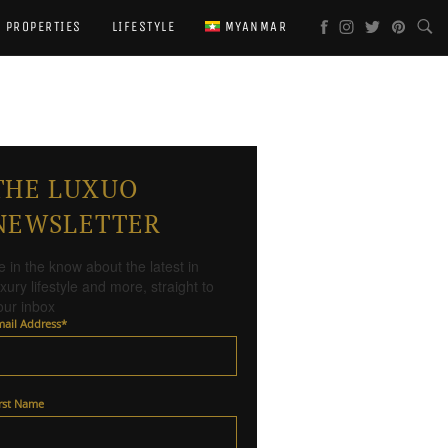
PROPERTIES
LIFESTYLE
MYANMAR
THE LUXUO
NEWSLETTER
e in the know about the latest in
uxury lifestyle and more, straight to
our inbox
mail Address
*
irst Name