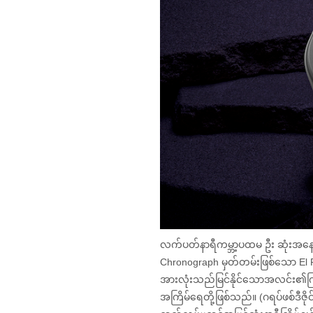
လက်ပတ်နာရီကမ္ဘာ့ပထမ ဦး ဆုံးအနေဖြင့
Chronograph မှတ်တမ်းဖြစ်သော El Pri
အားလုံးသည်မြင်နိုင်သောအလင်း၏ကြိမ
အကြိမ်ရေတို့ဖြစ်သည်။ (ဂရပ်ဖစ်ဒီဇိ