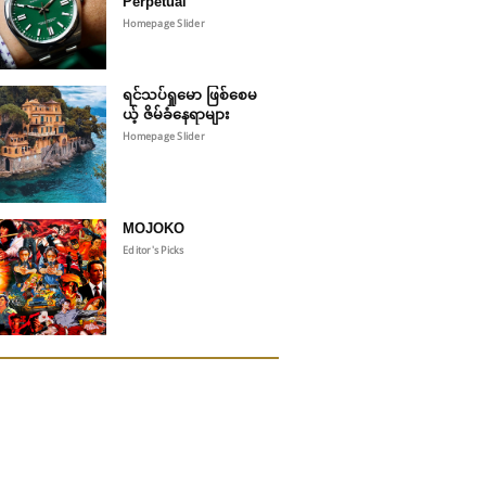
Perpetual
Homepage Slider
ရင်သပ်ရှုမော ဖြစ်စေမ
ယ့် ဇိမ်ခံနေရာများ
Homepage Slider
MOJOKO
Editor's Picks