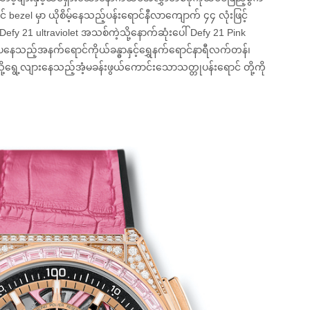
bezel မှာ ယိုစိမ့်နေသည့်ပန်းရောင်နီလာကျောက် ၄၄ လုံးဖြင့်
21 ultraviolet အသစ်ကဲ့သို့နောက်ဆုံးပေါ် Defy 21 Pink
သည့်အနက်ရောင်ကိုယ်ခန္ဓာနှင့်ရွှေနက်ရောင်နာရီလက်တန်၊
ရွေ့လျားနေသည့်အံ့မခန်းဖွယ်ကောင်းသောသတ္တုပန်းရောင် တို့ကို