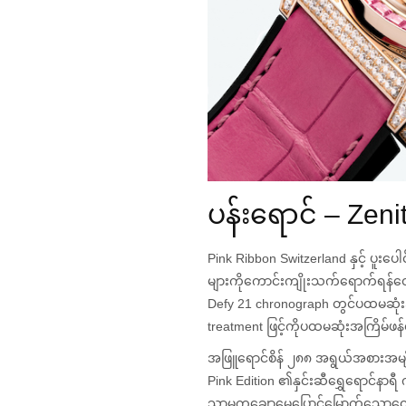
ပန်းရောင် – Zeni
Pink Ribbon Switzerland နှင့် ပူးပ
များကိုကောင်းကျိုးသက်ရောက်ရန်ထေ
Defy 21 chronograph တွင်ပထမဆုံ
treatment ဖြင့်ကိုပထမဆုံးအကြိမ်ဖန
အဖြူရောင်စိန် ၂၈၈ အရွယ်အစားအမျိ
Pink Edition ၏နှင်းဆီရွှေရောင်န
သာမကချောမွေ့ပြောင်မြောက်သောထောင