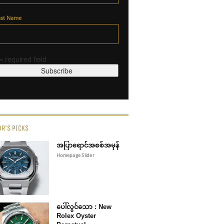
ast Name
 = required field
OR'S PICKS
အပြာရောင်အစစ်အမှန်
Homepage Slider
ပေါ်လွင်သော : New
Rolex Oyster