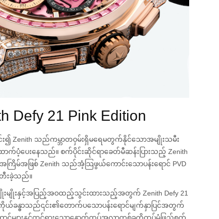
th Defy 21 Pink Edition
ေါင်း၍ Zenith သည်ကမ္ဘာတဝှမ်းရှိမရေမတွက်နိုင်သောအမျိုးသမီး
ာက်ပံ့ပေးနေသည်။ စက်ပိုင်းဆိုင်ရာခေတ်မီဆန်းပြားသည့် Zenith
းအကြိမ်အဖြစ် Zenith သည်အံ့သြဖွယ်ကောင်းသောပန်းရောင် PVD
်တီးခဲ့သည်။
ုးမျိုးနှင့်အပြည့်အဝထည့်သွင်းထားသည့်အတွက် Zenith Defy 21
ာရီ ကိုယ်ခန္ဓာသည်၎င်း၏တောက်ပသောပန်းရောင်မျက်နှာပြင်အတွက်
့်များနှင့်ထင်ရှားသောနောက်ထပ်အလွှာတစ်ခုကိုထပ်မံဖြည့်စွက်