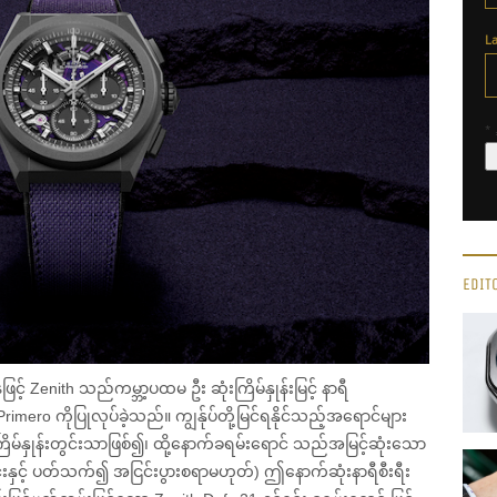
L
*
EDIT
် Zenith သည်ကမ္ဘာ့ပထမ ဦး ဆုံးကြိမ်နှုန်းမြင့် နာရီ
mero ကိုပြုလုပ်ခဲ့သည်။ ကျွန်ုပ်တို့မြင်ရနိုင်သည့်အရောင်များ
်နှုန်းတွင်းသာဖြစ်၍၊ ထို့နောက်ခရမ်းရောင် သည်အမြင့်ဆုံးသော
ုင်းနှင့် ပတ်သက်၍ အငြင်းပွားစရာမဟုတ်) ဤနောက်ဆုံးနာရီစီးရီး