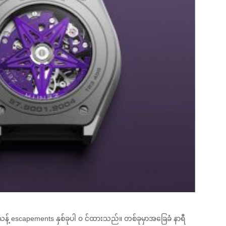
သန့် escapements နှစ်ခုပါ ၀ င်ထားသည်။ တစ်ခုမှာအခြေခံ နာရီ